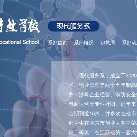
系部首页
系部概况
职教周
系部动
现代服务系，成立于20
术、物业管理等两个五年制高
务、沙盘企业经营、消防安全
电商运营等专业社团。近年来
心期刊近15篇，并多次在省
部学生在南京市创业大赛中荣
获二等奖；在江苏省第一届大