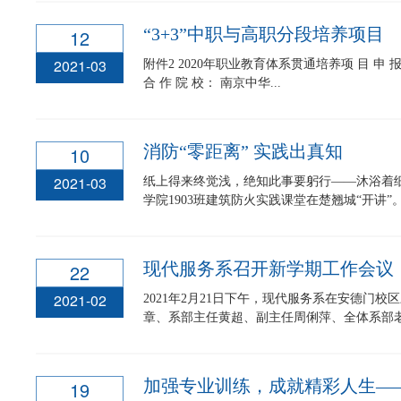
“3+3”中职与高职分段培养项目
12
2021-03
附件2 2020年职业教育体系贯通培养项 目 申 报 书 牵 头 院 校： 苏州农业职业技术学院
合 作 院 校： 南京中华...
消防“零距离” 实践出真知
10
2021-03
纸上得来终觉浅，绝知此事要躬行——沐浴着
学院1903班建筑防火实践课堂在楚翘城“开讲”。
现代服务系召开新学期工作会议
22
2021-02
2021年2月21日下午，现代服务系在安德门
章、系部主任黄超、副主任周俐萍、全体系部老师
19